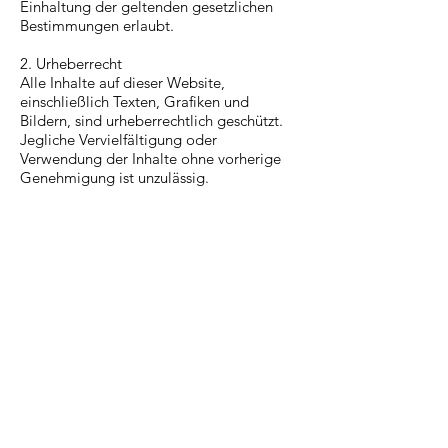
Einhaltung der geltenden gesetzlichen
Bestimmungen erlaubt.
2. Urheberrecht
Alle Inhalte auf dieser Website,
einschließlich Texten, Grafiken und
Bildern, sind urheberrechtlich geschützt.
Jegliche Vervielfältigung oder
Verwendung der Inhalte ohne vorherige
Genehmigung ist unzulässig.
3. Haftungsausschluss
Wir übernehmen keine Haftung für die
Richtigkeit, Vollständigkeit und Aktualität
der auf der Website bereitgestellten
Informationen.
4. Links zu Dritten
Unsere Website kann Links zu externen
Websites enthalten. Wir übernehmen
keine Verantwortung für die Inhalte dieser
externen Websites.
5. Änderung der Nutzungsbedingungen